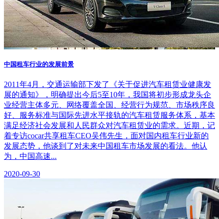
中国租车行业的发展前景
2011年4月，交通运输部下发了《关于促进汽车租赁业健康发
展的通知》，明确提出今后5至10年，我国将初步形成龙头企
业经营主体多元、网络覆盖全国、经营行为规范、市场秩序良
好、服务标准与国际先进水平接轨的汽车租赁服务体系，基本
满足经济社会发展和人民群众对汽车租赁业的需求。近期，记
着专访cocar共享租车CEO吴伟先生，面对国内租车行业新的
发展态势，他谈到了对未来中国租车市场发展的看法。他认
为，中国高速...
2020-09-30