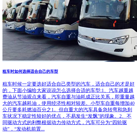
租车时如何选择适合自己的车型
租车时候一定要选好适合自己类型的汽车，适合自己的才是好
的，下面小编给大家说说怎么选择合适的车型:1、汽车越重越
费油从节油观点来看，汽车自重与油耗成正比关系，即重量越
大的汽车越耗油，使用经济性相对较差。小型车自重每增加40
公斤要多耗燃油百分之1。但自重大的汽车具备急转弯和急刹
车状况下稳定性较好的优点，不易发生“发飘”的现象。2、不
同驱动方式的利弊根据动力传动方式，汽车可分为“四轮驱
动”，“发动机前置...