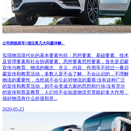
公司想租班车?须注意几大问题详解。
实现物流现代化的基本要素包括：思想要素、基础要素、技术
及管理要素和社会协调要素。思想要素思想要素，首先是启蒙
宣传与教育。物流的概念、含义、内容、作用等不经过一番启
蒙宣传和教育活动，多数人是不会了解、不会认识的，不理解
物流的重要性，当然就不会引起对物流的重视;没有这种广泛
的宣传和教育活动，则不会变成大家的思想和行动;没有充分
的宣传和普及教育，人们也不会知道物流究竟能起多大作用，
搞好物流有什么价值和意...
2020-05-23