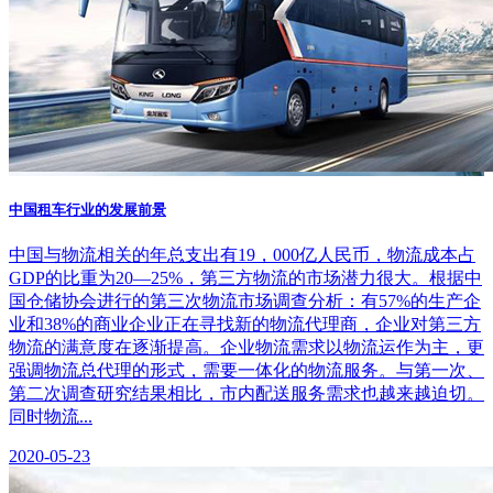
中国租车行业的发展前景
中国与物流相关的年总支出有19，000亿人民币，物流成本占
GDP的比重为20—25%，第三方物流的市场潜力很大。根据中
国仓储协会进行的第三次物流市场调查分析：有57%的生产企
业和38%的商业企业正在寻找新的物流代理商，企业对第三方
物流的满意度在逐渐提高。企业物流需求以物流运作为主，更
强调物流总代理的形式，需要一体化的物流服务。与第一次、
第二次调查研究结果相比，市内配送服务需求也越来越迫切。
同时物流...
2020-05-23