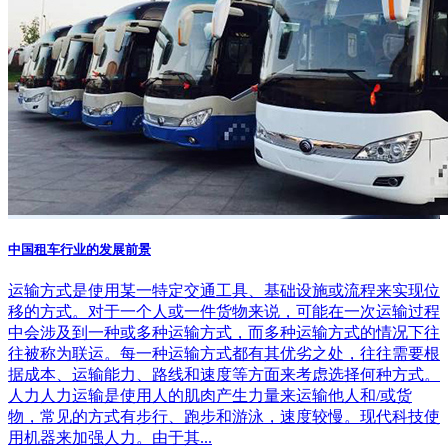
中国租车行业的发展前景
运输方式是使用某一特定交通工具、基础设施或流程来实现位
移的方式。对于一个人或一件货物来说，可能在一次运输过程
中会涉及到一种或多种运输方式，而多种运输方式的情况下往
往被称为联运。每一种运输方式都有其优劣之处，往往需要根
据成本、运输能力、路线和速度等方面来考虑选择何种方式。
人力人力运输是使用人的肌肉产生力量来运输他人和/或货
物，常见的方式有步行、跑步和游泳，速度较慢。现代科技使
用机器来加强人力。由于其...