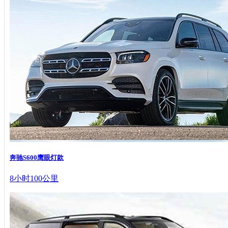
奔驰S600鹰眼灯款
8小时100公里