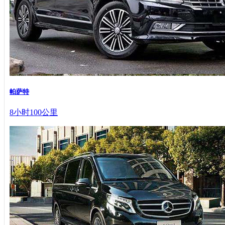
帕萨特
8小时100公里